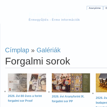
Aranyérme
E
ÉrmeCentrum
Érmegyűjtés - Érme információk
Címplap
»
Galériák
Forgalmi sorok
2026. évi 80 éves a forint
2026. évi Aranyforint IX.
2026. év
forgalmi sor Proof
forgalmi sor PP
budapes