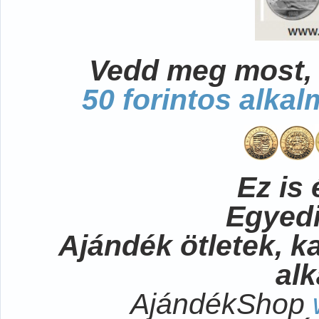
Vedd meg most, 
50 forintos alka
Ez is 
Egyedi
Ajándék ötletek, 
al
AjándékShop