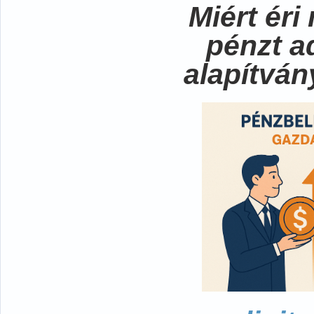
Miért ér
pénzt a
alapítvá