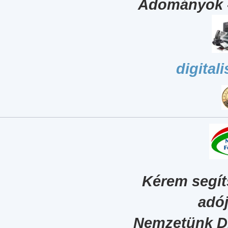
Adományok 
digital
Kérem segít
adój
Nemzetünk Dig