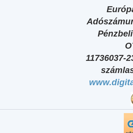
Európa
Adószámun
Pénzbel
O
11736037-2
számlas
www.digita