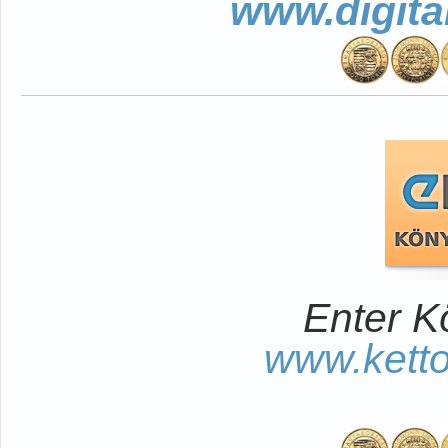
www.digita
Enter K
www.kett