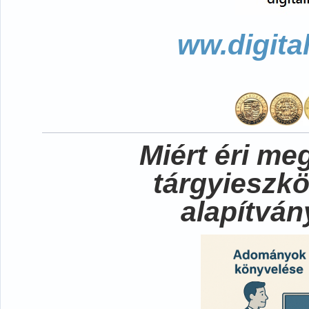
ww.digita
Miért éri me
tárgyieszk
alapítvá