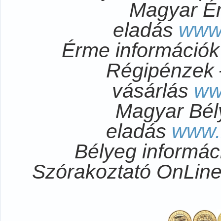
Magyar É
eladás
www
Érme információ
Régipénzek 
vásárlás
ww
Magyar Bél
eladás
www.
Bélyeg informá
Szórakoztató OnLi