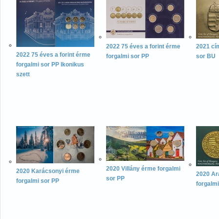
2022 75 éves a forint érme
2021 cí
2022 75 éves a forint érme
forgalmi sor PP
sor BU
forgalmi sor PP Ikonikus
szett
2020 Villány érme forgalmi
2020 Karácsonyi érme
2020 Ara
sor PP
forgalmi sor PP
forgalmi