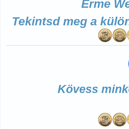
Érme We
Tekintsd meg a külö
Kövess minke