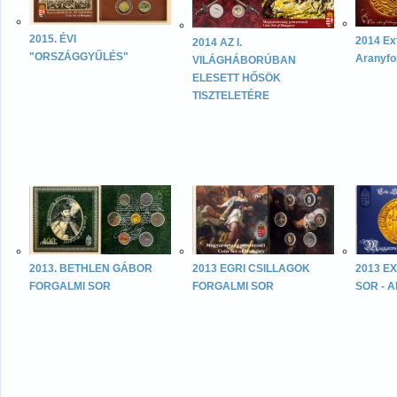
2015. ÉVI
2014 Ext
2014 AZ I.
"ORSZÁGGYŰLÉS"
Aranyfori
VILÁGHÁBORÚBAN
ELESETT HŐSÖK
TISZTELETÉRE
2013. BETHLEN GÁBOR
2013 EGRI CSILLAGOK
2013 E
FORGALMI SOR
FORGALMI SOR
SOR - A