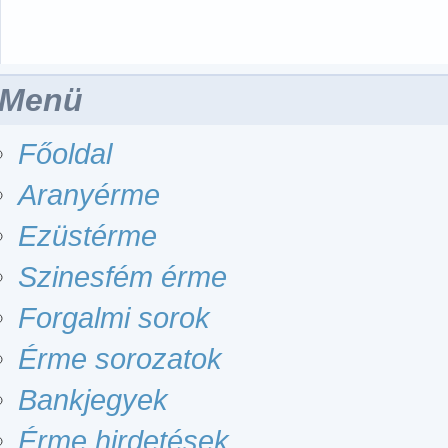
Menü
Főoldal
Aranyérme
Ezüstérme
Szinesfém érme
Forgalmi sorok
Érme sorozatok
Bankjegyek
Érme hirdetések