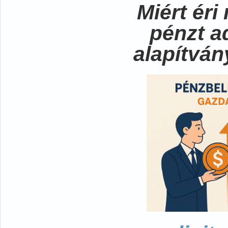
Miért ér
pénzt a
alapítvá