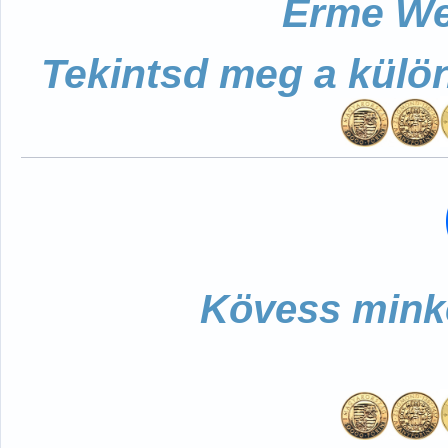
Érme We
Tekintsd meg a külö
Kövess minke