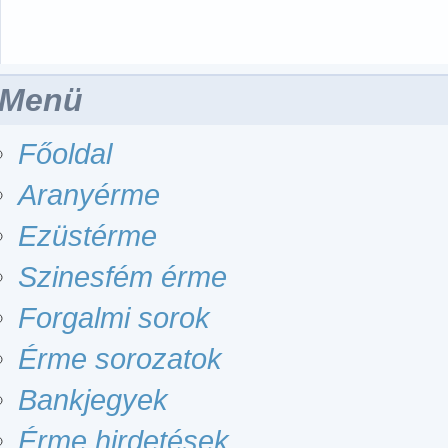
Menü
Főoldal
Aranyérme
Ezüstérme
Szinesfém érme
Forgalmi sorok
Érme sorozatok
Bankjegyek
Érme hirdetések