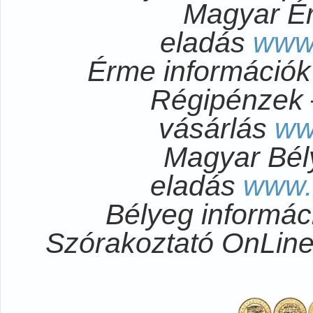
Magyar É
eladás
www
Érme információ
Régipénzek 
vásárlás
ww
Magyar Bél
eladás
www.
Bélyeg informá
Szórakoztató OnLi