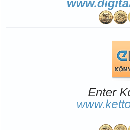
www.digita
Enter K
www.kett