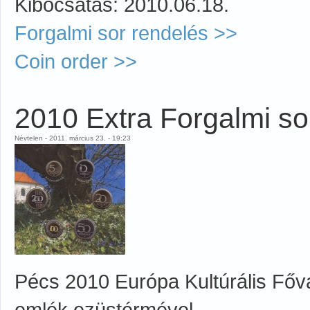
Kibocsátás: 2010.06.18.
Forgalmi sor rendelés >>
Coin order >>
2010 Extra Forgalmi so
Névtelen - 2011. március 23. - 19:23
Pécs 2010 Európa Kultúrális Fővá
emlék ezüstérmével.