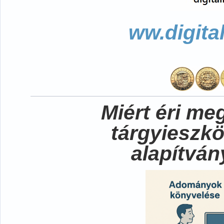
ww.digita
Miért éri me
tárgyieszk
alapítvá