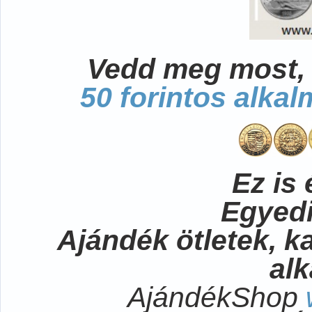
Vedd meg most, 
50 forintos alka
Ez is 
Egyedi
Ajándék ötletek, 
al
AjándékShop