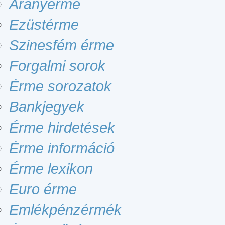
Aranyérme
Ezüstérme
Szinesfém érme
Forgalmi sorok
Érme sorozatok
Bankjegyek
Érme hirdetések
Érme információ
Érme lexikon
Euro érme
Emlékpénzérmék