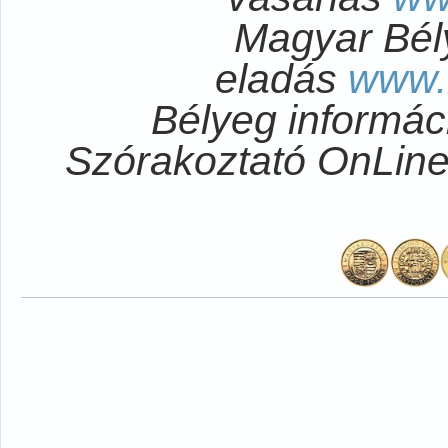
Magyar Bél
eladás
www.
Bélyeg informá
Szórakoztató OnLi