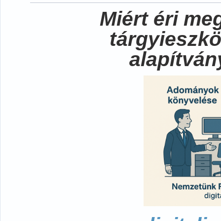
Miért éri me
tárgyieszk
alapítvá