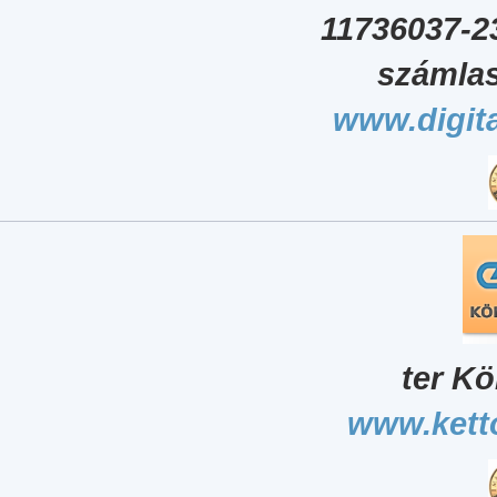
11736037-2
számlas
www.digita
ter Kö
www.kett