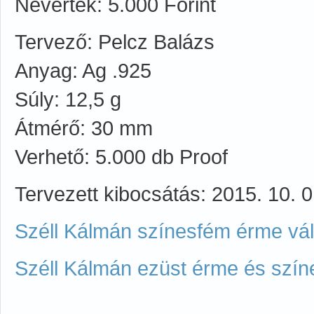
Névérték: 5.000 Forint
Tervező: Pelcz Balázs
Anyag: Ag .925
Súly: 12,5 g
Átmérő: 30 mm
Verhető: 5.000 db Proof
Tervezett kibocsátás: 2015. 10. 0
Széll Kálmán színesfém érme vált
Széll Kálmán ezüst érme és szín