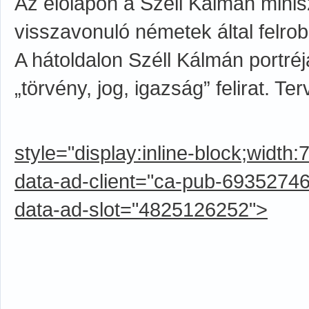
Az előlapon a Széll Kálmán minis
visszavonuló németek által felrob
A hátoldalon Széll Kálmán portréja
„törvény, jog, igazság” felirat. T
style="display:inline-block;width
data-ad-client="ca-pub-6935274
data-ad-slot="4825126252">