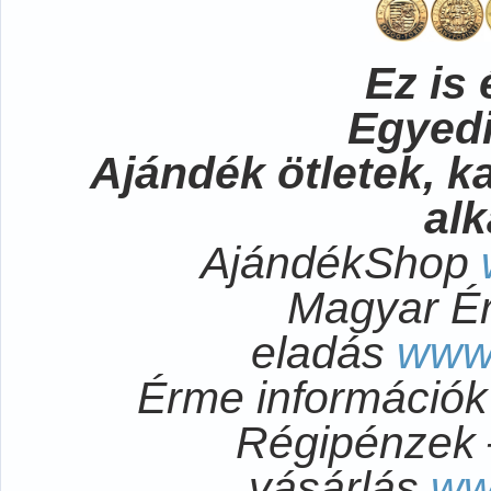
Ez is 
Egyedi
Ajándék ötletek, 
al
AjándékShop
Magyar É
eladás
www
Érme információ
Régipénzek 
vásárlás
ww