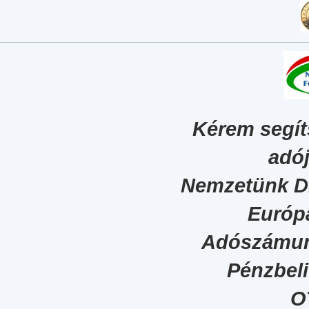
Kérem segít
adój
Nemzetünk Dig
Európa
Adószámun
Pénzbel
O