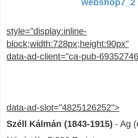
style="display:inline-
block;width:728px;height:90px"
data-ad-client="ca-pub-6935274
data-ad-slot="4825126252">
Széll Kálmán (1843-1915)
- Ag 