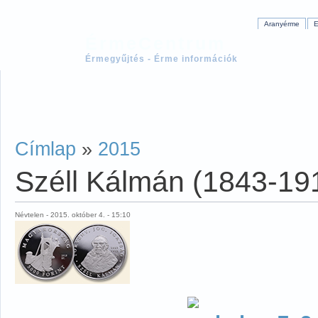
Aranyérme
E
ÉrmeCentrum
Érmegyűjtés - Érme információk
Címlap
»
2015
Széll Kálmán (1843-19
Névtelen - 2015. október 4. - 15:10