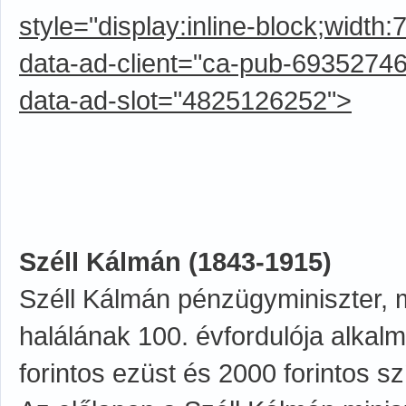
style="display:inline-block;width
data-ad-client="ca-pub-6935274
data-ad-slot="4825126252">
Széll Kálmán (1843-1915)
Széll Kálmán pénzügyminiszter, ma
halálának 100. évfordulója alka
forintos ezüst és 2000 forintos s