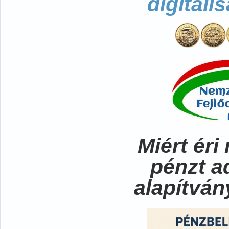
digitali
Miért ér
pénzt a
alapítvá