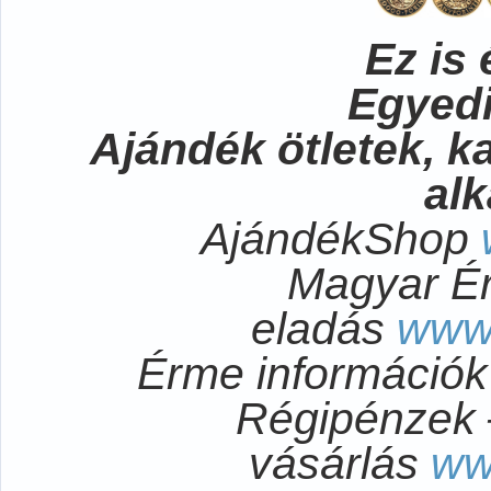
Ez is 
Egyedi
Ajándék ötletek, 
al
AjándékShop
Magyar É
eladás
www
Érme információ
Régipénzek 
vásárlás
ww