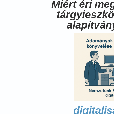
Miért éri me
tárgyieszk
alapítvá
digitali