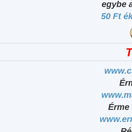
egybe 
50 Ft é
T
www.c
Ér
www.ma
Érme 
www.er
Ré