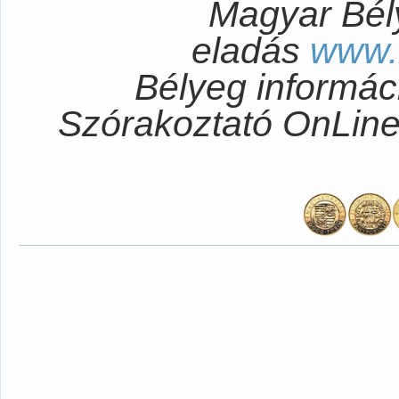
Magyar Bél
eladás
www.
Bélyeg informá
Szórakoztató OnLi