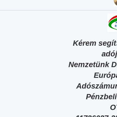
Kérem segít
adój
Nemzetünk Dig
Európa
Adószámun
Pénzbel
O