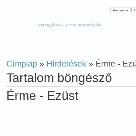
Aranyérme
E
ÉrmeCentrum
Érmegyűjtés - Érme információk
Címplap
»
Hirdetések
» Érme - Ezü
Tartalom böngésző
Érme - Ezüst