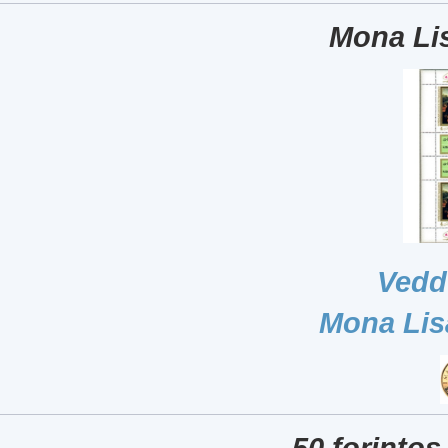
Mona Lis
Vedd
Mona Lis
50 forintos