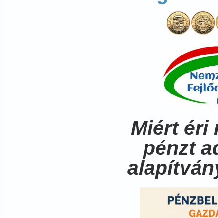
Miért ér
pénzt a
alapítvá