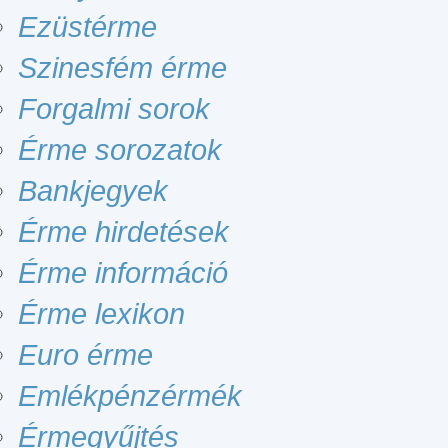
Ezüstérme
Szinesfém érme
Forgalmi sorok
Érme sorozatok
Bankjegyek
Érme hirdetések
Érme információ
Érme lexikon
Euro érme
Emlékpénzérmék
Érmegyűjtés