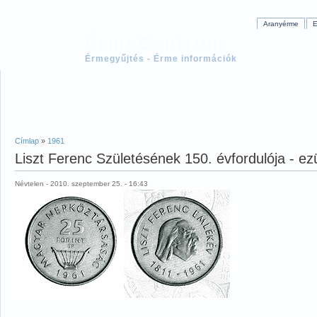
Aranyérme
E
ÉrmeCentrum
Érmegyűjtés - Érme információk
Címlap
»
1961
Liszt Ferenc Születésének 150. évfordulója - e
Névtelen - 2010. szeptember 25. - 16:43