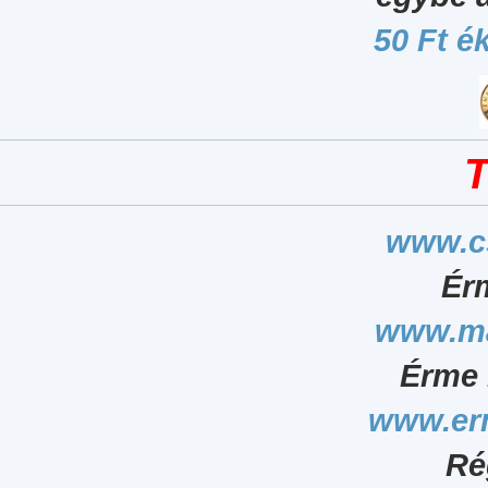
50 Ft é
T
www.c
Ér
www.ma
Érme 
www.er
Ré