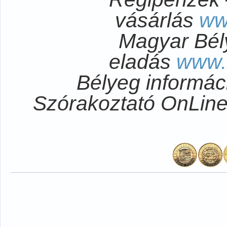
vásárlás
ww
Magyar Bél
eladás
www.
Bélyeg informá
Szórakoztató OnLi