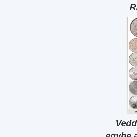
R
Vedd
egybe 