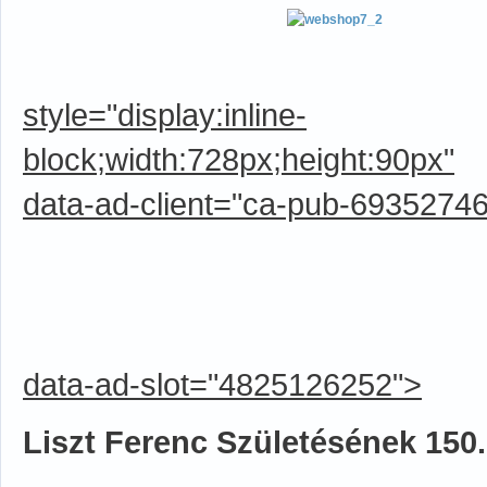
style="display:inline-
block;width:728px;height:90px"
data-ad-client="ca-pub-6935274
data-ad-slot="4825126252">
Liszt Ferenc Születésének 150.