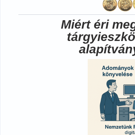
Miért éri me
tárgyieszk
alapítvá