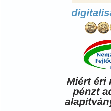
digitali
Miért ér
pénzt a
alapítvá