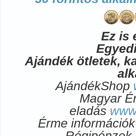
Ez is 
Egyedi
Ajándék ötletek, 
al
AjándékShop
Magyar É
eladás
www
Érme információ
Régipénzek 