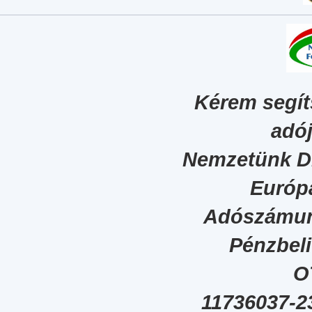
Kérem segít
adój
Nemzetünk Dig
Európa
Adószámun
Pénzbel
O
11736037-2