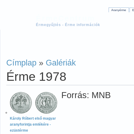
Aranyérme
E
ÉrmeCentrum
Érmegyűjtés - Érme információk
Címplap
»
Galériák
Érme 1978
Forrás: MNB
Károly Róbert első magyar
aranyforintja emlékére -
ezüstérme