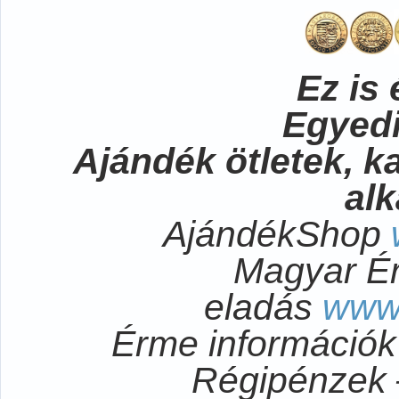
Ez is 
Egyedi
Ajándék ötletek, 
al
AjándékShop
Magyar É
eladás
www
Érme információ
Régipénzek 