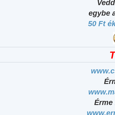
Vedd
egybe 
50 Ft é
T
www.c
Ér
www.ma
Érme 
www.er