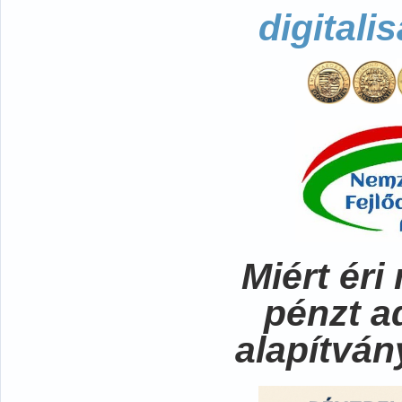
digitali
Miért ér
pénzt a
alapítvá