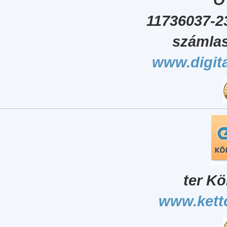
11736037-2
számlas
www.digita
ter Kö
www.kett