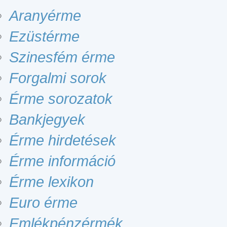
Aranyérme
Ezüstérme
Szinesfém érme
Forgalmi sorok
Érme sorozatok
Bankjegyek
Érme hirdetések
Érme információ
Érme lexikon
Euro érme
Emlékpénzérmék