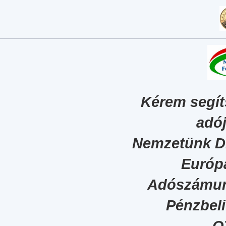
Kérem segít
adój
Nemzetünk Dig
Európa
Adószámun
Pénzbel
O