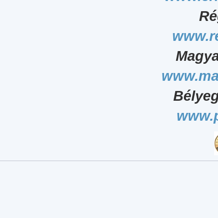
Ré
www.r
Magya
www.ma
Bélyeg
www.p