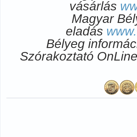
vásárlás
ww
Magyar Bél
eladás
www.
Bélyeg informá
Szórakoztató OnLi