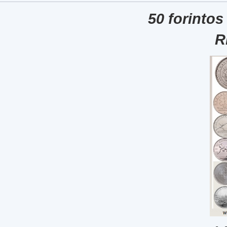
50 forintos
R