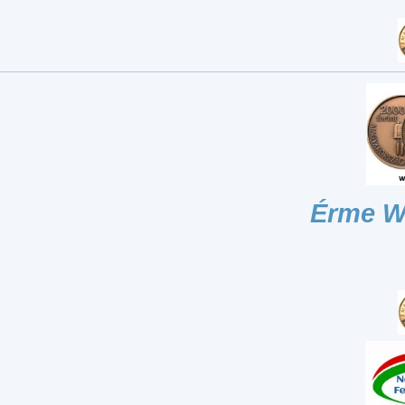
Érme W