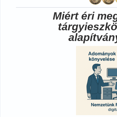
Miért éri me
tárgyieszk
alapítvá