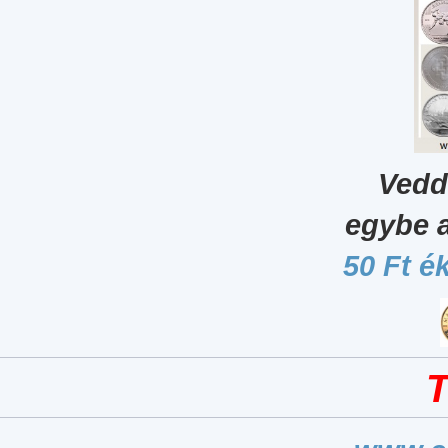
Vedd
egybe 
50 Ft é
T