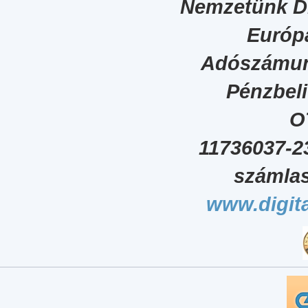
Nemzetünk Dig
Európa
Adószámun
Pénzbel
O
11736037-2
számlas
www.digita