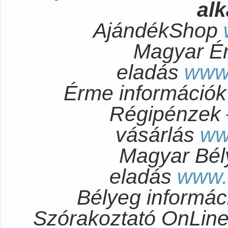
al
AjándékShop
Magyar É
eladás
www
Érme információ
Régipénzek 
vásárlás
ww
Magyar Bél
eladás
www.
Bélyeg informá
Szórakoztató OnLi