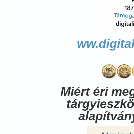
ww.digita
Miért éri me
tárgyieszk
alapítvá