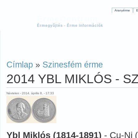
Aranyérme
E
ÉrmeCentrum
Érmegyűjtés - Érme információk
Címlap
»
Szinesfém érme
2014 YBL MIKLÓS - 
Névtelen - 2014. április 8. - 17:33
Ybl Miklós (1814-1891)
- Cu-Ni 