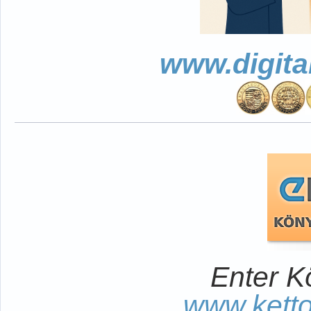
www.digita
Enter K
www.kett