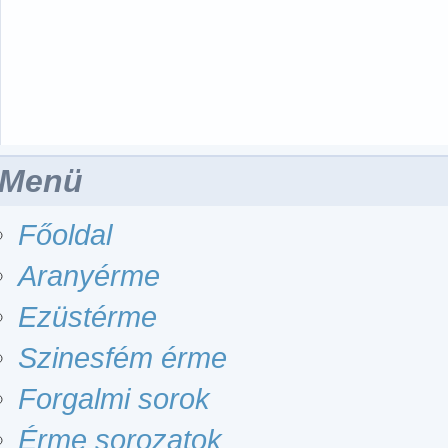
Menü
Főoldal
Aranyérme
Ezüstérme
Szinesfém érme
Forgalmi sorok
Érme sorozatok