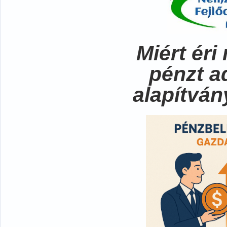
Miért ér
pénzt a
alapítvá