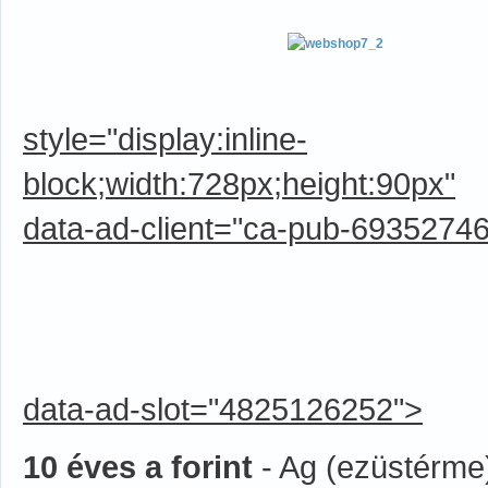
style="display:inline-
block;width:728px;height:90px"
data-ad-client="ca-pub-6935274
data-ad-slot="4825126252">
10 éves a forint
- Ag (ezüstérme