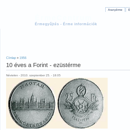
Aranyérme
E
ÉrmeCentrum
Érmegyűjtés - Érme információk
Címlap
»
1956
10 éves a Forint - ezüstérme
Névtelen - 2010. szeptember 25. - 18:05