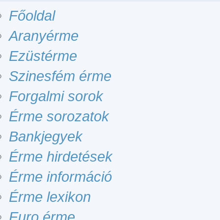
Főoldal
Aranyérme
Ezüstérme
Szinesfém érme
Forgalmi sorok
Érme sorozatok
Bankjegyek
Érme hirdetések
Érme információ
Érme lexikon
Euro érme