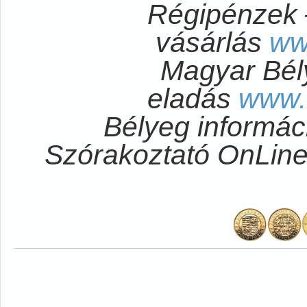
Régipénzek 
vásárlás
ww
Magyar Bél
eladás
www.
Bélyeg informá
Szórakoztató OnLi