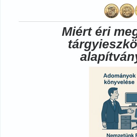
Miért éri me
tárgyieszk
alapítvá