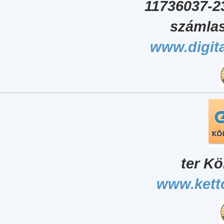
11736037-2
számlas
www.digita
ter Kö
www.kett