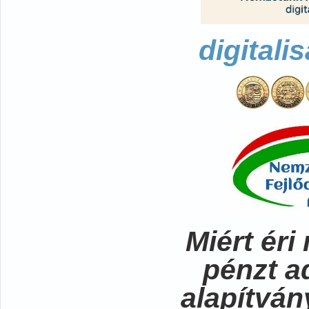
digitali
Miért ér
pénzt a
alapítvá