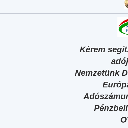
Kérem segít
adój
Nemzetünk Dig
Európa
Adószámun
Pénzbel
O