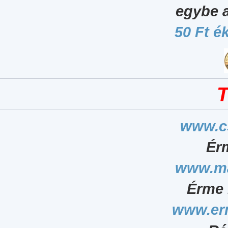
egybe 
50 Ft é
T
www.c
Ér
www.ma
Érme 
www.er