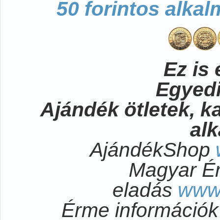
50 forintos alka
Ez is 
Egyedi
Ajándék ötletek, 
al
AjándékShop
Magyar É
eladás
www
Érme információ