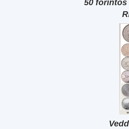
50 forintos
R
Vedd