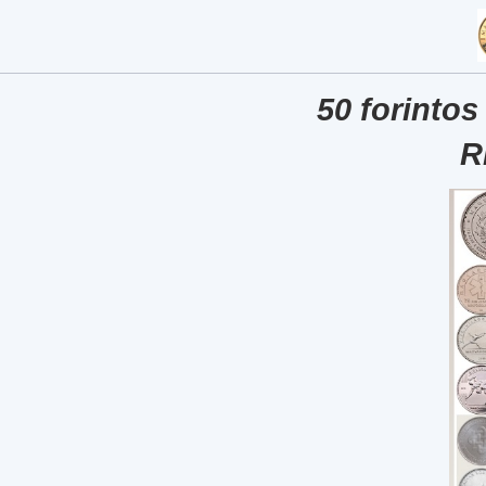
50 forintos
R