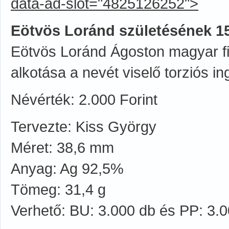
data-ad-slot="4825126252">
Eötvös Loránd születésének 15
Eötvös Loránd Ágoston magyar fi
alkotása a nevét viselő torziós in
Névérték: 2.000 Forint
Tervezte: Kiss György
Méret: 38,6 mm
Anyag: Ag 92,5%
Tömeg: 31,4 g
Verhető: BU: 3.000 db és PP: 3.