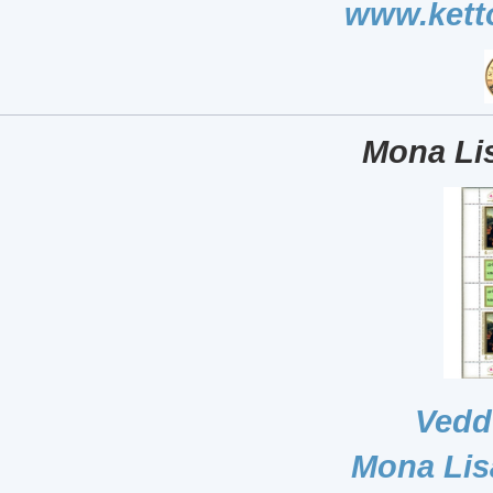
www.kett
Mona Lis
Vedd
Mona Lis