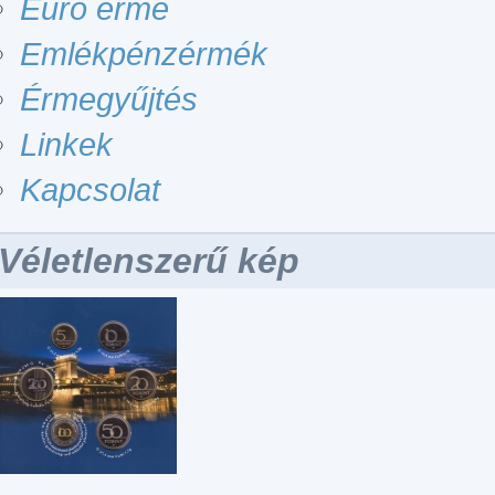
Euro érme
Emlékpénzérmék
Érmegyűjtés
Linkek
Kapcsolat
Véletlenszerű kép