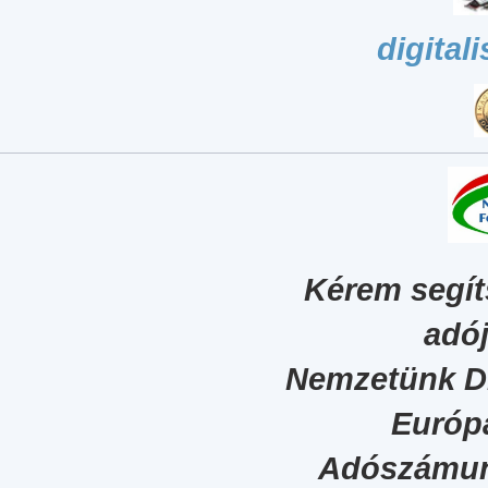
digital
Kérem segít
adój
Nemzetünk Dig
Európa
Adószámun