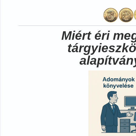
Miért éri me
tárgyieszk
alapítvá