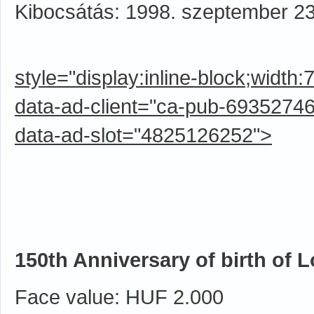
Kibocsátás: 1998. szeptember 23
style="display:inline-block;width
data-ad-client="ca-pub-6935274
data-ad-slot="4825126252">
150th Anniversary of birth of 
Face value: HUF 2.000