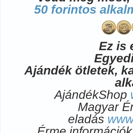
50 forintos alka
Ez is 
Egyedi
Ajándék ötletek, 
al
AjándékShop
Magyar É
eladás
www
Érme információ