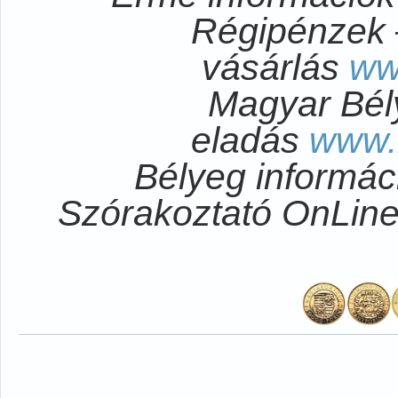
Régipénzek 
vásárlás
ww
Magyar Bél
eladás
www.
Bélyeg informá
Szórakoztató OnLi