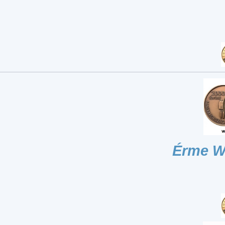
Érme W