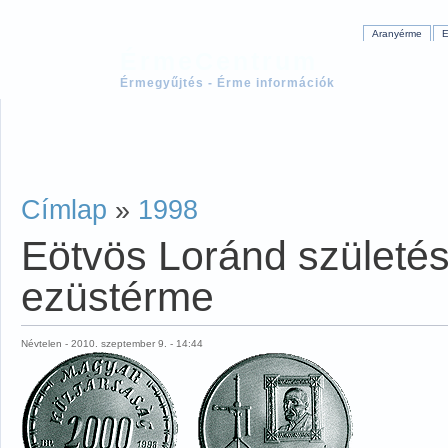
Aranyérme
E
ÉrmeCentrum
Érmegyűjtés - Érme információk
Címlap
»
1998
Eötvös Loránd születés
ezüstérme
Névtelen - 2010. szeptember 9. - 14:44