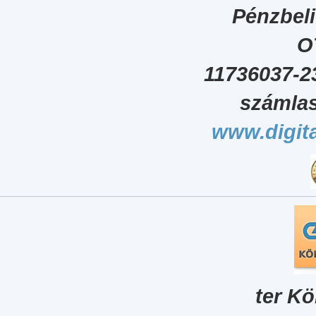
Pénzbel
O
11736037-2
számlas
www.digita
ter Kö