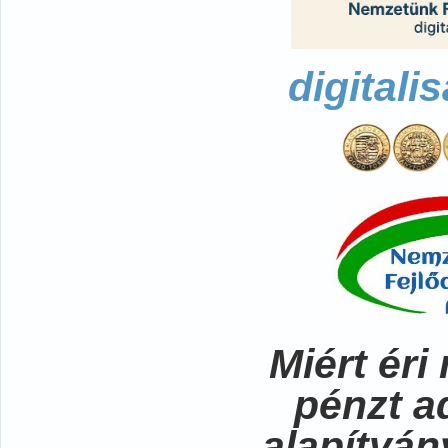
digitali
Miért ér
pénzt a
alapítvá