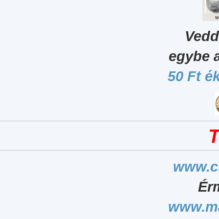
Vedd
egybe 
50 Ft é
T
www.c
Ér
www.ma