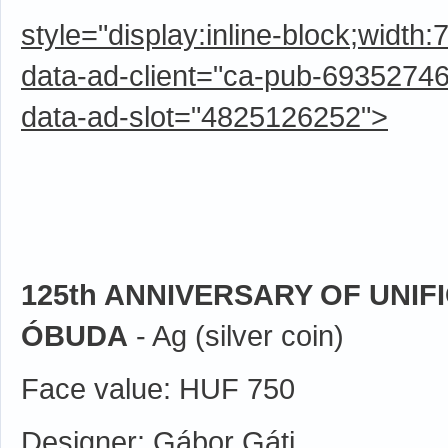
style="display:inline-block;width
data-ad-client="ca-pub-6935274
data-ad-slot="4825126252">
125th ANNIVERSARY OF UNIF
ÓBUDA
- Ag (silver coin)
Face value: HUF 750
Designer: Gábor Gáti