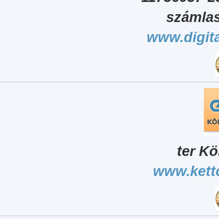
számlas
www.digita
ter Kö
www.kett