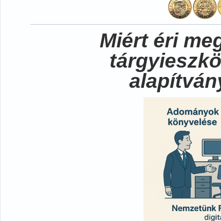
Miért éri me
tárgyieszk
alapítvá