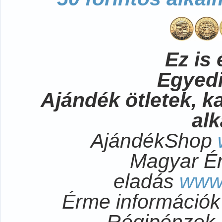
Ez is 
Egyedi
Ajándék ötletek, 
al
AjándékShop
Magyar É
eladás
www
Érme információ
Régipénzek 