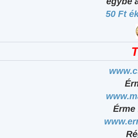
egybe 
50 Ft é
T
www.c
Ér
www.ma
Érme 
www.er
Ré