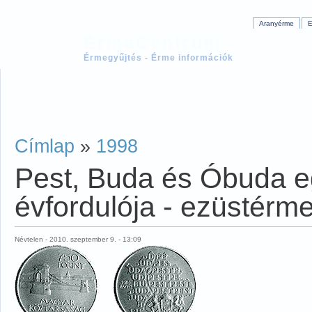
Aranyérme
E
ÉrmeCentrum
Érmegyűjtés - Érme információk
Címlap
»
1998
Pest, Buda és Óbuda e
évfordulója - ezüstérm
Névtelen - 2010. szeptember 9. - 13:09