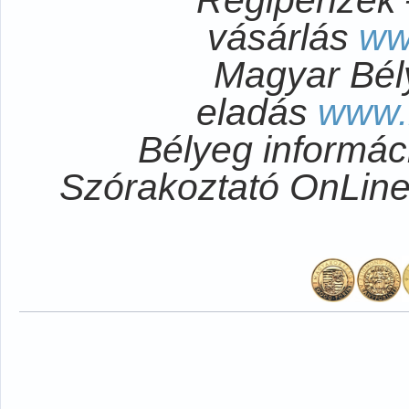
vásárlás
ww
Magyar Bél
eladás
www.
Bélyeg informá
Szórakoztató OnLi