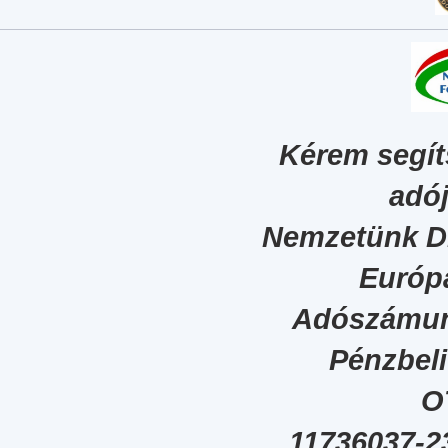
Kérem segít
adój
Nemzetünk Dig
Európa
Adószámun
Pénzbel
O
11736037-2