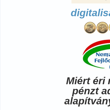
digitali
Miért ér
pénzt a
alapítvá