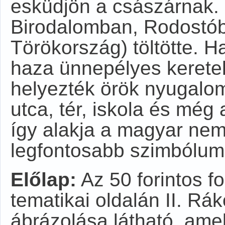
esküdjön a császárnak. 
Birodalomban, Rodostób
Törökország) töltötte. 
haza ünnepélyes kerete
helyezték örök nyugalo
utca, tér, iskola és még 
így alakja a magyar nem
legfontosabb szimbólum
Előlap:
Az 50 forintos f
tematikai oldalán II. Rá
ábrázolása látható, amely