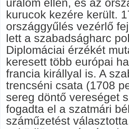
uralom ellen, és az ors
kurucok kezére került. 
országgyűlés vezérlő fe
lett a szabadságharc pol
Diplomáciai érzékét mut
keresett több európai ha
francia királlyal is. A s
trencséni csata (1708 p
sereg döntő vereséget 
fogadta el a szatmári bé
száműzetést választott