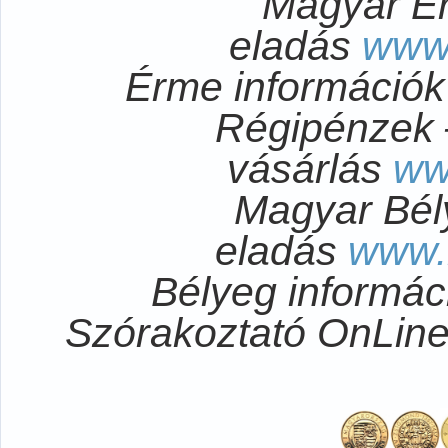
Magyar É
eladás
www
Érme információ
Régipénzek 
vásárlás
ww
Magyar Bél
eladás
www.
Bélyeg informá
Szórakoztató OnLi