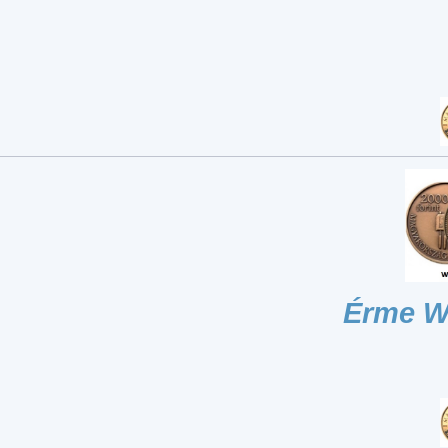
Érme W