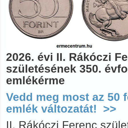
2026. évi II. Rákóczi F
születésének 350. évfo
emlékérme
Vedd meg most az 50 f
emlék változatát! >>
II. Rákóczi Ferenc szül