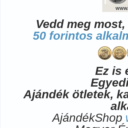
Vedd meg most, 
50 forintos alka
Ez is 
Egyedi
Ajándék ötletek, 
al
AjándékShop