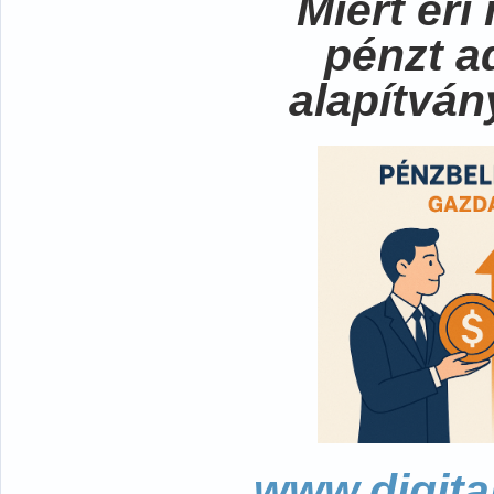
Miért ér
pénzt a
alapítvá
www.digita