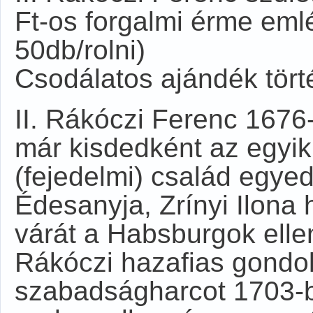
Ft-os forgalmi érme emlé
50db/rolni)
Csodálatos ajándék tör
II. Rákóczi Ferenc 1676-
már kisdedként az egyi
(fejedelmi) család egyedü
Édesanyja, Zrínyi Ilona
várát a Habsburgok ellen
Rákóczi hazafias gondo
szabadságharcot 1703-ba