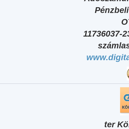
Pénzbel
O
11736037-2
számlas
www.digita
ter Kö