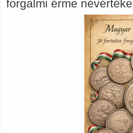
forgalmi érme névértéke