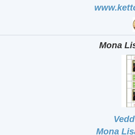
www.kett
Mona Lis
Vedd
Mona Lis