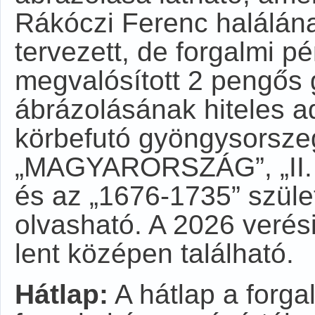
Rákóczi Ferenc halálána
tervezett, de forgalmi 
megvalósított 2 pengős 
ábrázolásának hiteles ad
körbefutó gyöngysorszeg
„MAGYARORSZÁG”, „II.
és az „1676-1735” szüle
olvasható. A 2026 verés
lent középen található.
Hátlap:
A hátlap a forga