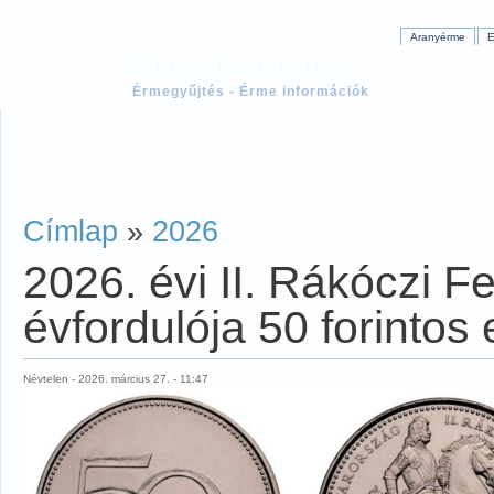
Aranyérme
E
ÉrmeCentrum
Érmegyűjtés - Érme információk
Címlap
»
2026
2026. évi II. Rákóczi F
évfordulója 50 forinto
Névtelen - 2026. március 27. - 11:47