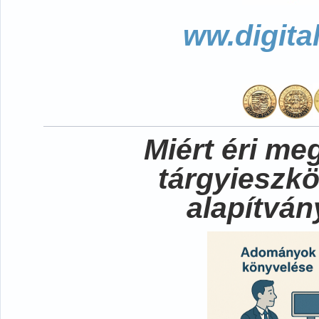
ww.digita
Miért éri me
tárgyieszk
alapítvá