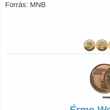
Forrás: MNB
Érme We