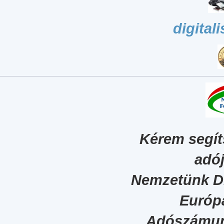
digital
Kérem segít
adój
Nemzetünk Dig
Európa
Adószámun