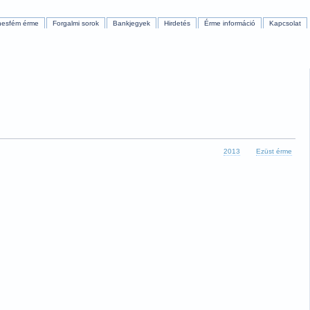
nesfém érme
Forgalmi sorok
Bankjegyek
Hirdetés
Érme információ
Kapcsolat
2013
Ezüst érme