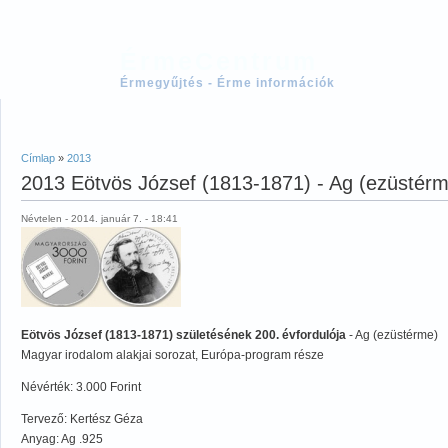
ÉrmeCentrum
Érmegyűjtés - Érme információk
Címlap
»
2013
2013 Eötvös József (1813-1871) - Ag (ezüstér
Névtelen - 2014. január 7. - 18:41
Eötvös József (1813-1871) születésének 200. évfordulója
- Ag (ezüstérme)
Magyar irodalom alakjai sorozat, Európa-program része
Névérték: 3.000 Forint
Tervező: Kertész Géza
Anyag: Ag .925