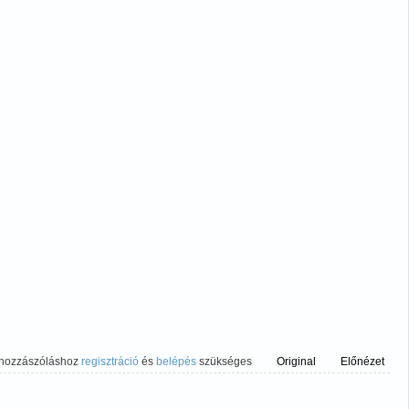
 hozzászóláshoz
regisztráció
és
belépés
szükséges
Original
Előnézet