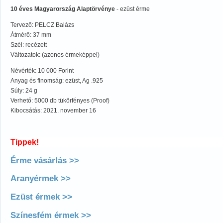
10 éves Magyarország Alaptörvénye
- ezüst érme
Tervező: PELCZ Balázs
Átmérő: 37 mm
Szél: recézett
Változatok: (azonos érmeképpel)
Névérték: 10 000 Forint
Anyag és finomság: ezüst, Ag .925
Súly: 24 g
Verhető: 5000 db tükörfényes (Proof)
Kibocsátás: 2021. november 16
Tippek!
Érme vásárlás >>
Aranyérmek >>
Ezüst érmek >>
Színesfém érmek >>