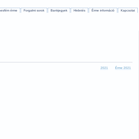
nesfém érme
Forgalmi sorok
Bankjegyek
Hirdetés
Érme információ
Kapcsolat
2021
Érme 2021